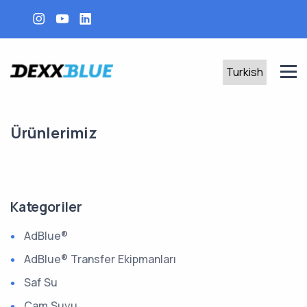
Ürünlerimiz
Kategoriler
AdBlue®
AdBlue® Transfer Ekipmanları
Saf Su
Cam Suyu