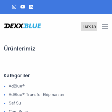
Ürünlerimiz
Kategoriler
AdBlue®
AdBlue® Transfer Ekipmanları
Saf Su
Cam Suyu